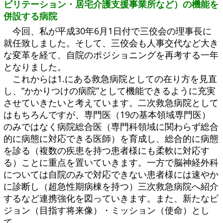
ビリテーション・居宅介護支援事業所など）の機能を
併設する病院
今回、私が平成30年6月1日付で三佼会の理事長に
就任致しました。そして、三佼会も人事交代など大き
な変革を経て、自院のポジショニングを再考する一年
となりました。
これからは1.にある救急病院としての在り方を見直
し、“かかりつけの病院”として機能できるように充実
させていきたいと考えています。二次救急病院として
はもちろんですが、専門医（19の基本領域専門医）
のみではなく病院総合医（専門科領域に関わらず総合
的に病態に対応できる医師）を育成し、総合的に病態
を診る（複数の疾患を持つ患者様にも柔軟に対応す
る）ことに重点を置いていきます。一方で脳神経外科
については自院のみで対応できない患者様には速やか
に診断し（超急性期病棟を持つ）三次救急病院へ紹介
するなど連携強化を図っていきます。また、新たなビ
ジョン（目指す将来像）・ミッション（使命）とし
て、