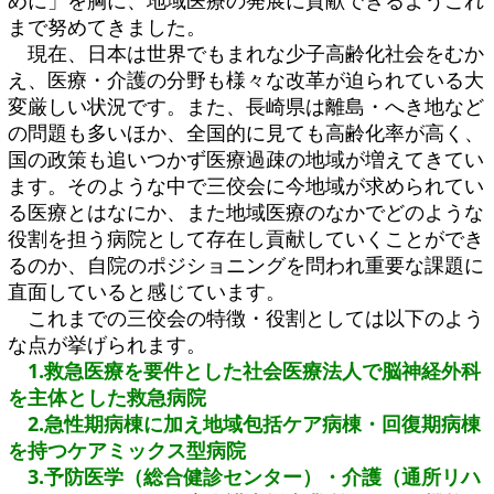
めに」を胸に、地域医療の発展に貢献できるようこれ
まで努めてきました。
現在、日本は世界でもまれな少子高齢化社会をむか
え、医療・介護の分野も様々な改革が迫られている大
変厳しい状況です。また、長崎県は離島・へき地など
の問題も多いほか、全国的に見ても高齢化率が高く、
国の政策も追いつかず医療過疎の地域が増えてきてい
ます。そのような中で三佼会に今地域が求められてい
る医療とはなにか、また地域医療のなかでどのような
役割を担う病院として存在し貢献していくことができ
るのか、自院のポジショニングを問われ重要な課題に
直面していると感じています。
これまでの三佼会の特徴・役割としては以下のよう
な点が挙げられます。
1.救急医療を要件とした社会医療法人で脳神経外科
を主体とした救急病院
2.急性期病棟に加え地域包括ケア病棟・回復期病棟
を持つケアミックス型病院
3.予防医学（総合健診センター）・介護（通所リハ