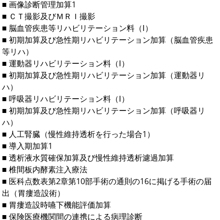
■ 画像診断管理加算1
■ ＣＴ撮影及びＭＲＩ撮影
■ 脳血管疾患等リハビリテーション料（Ⅰ）
■ 初期加算及び急性期リハビリテーション加算（脳血管疾患
等リハ）
■ 運動器リハビリテーション料（Ⅰ）
■ 初期加算及び急性期リハビリテーション加算（運動器リ
ハ）
■ 呼吸器リハビリテーション料（Ⅰ）
■ 初期加算及び急性期リハビリテーション加算（呼吸器リ
ハ）
■ 人工腎臓（慢性維持透析を行った場合1）
■ 導入期加算1
■ 透析液水質確保加算及び慢性維持透析濾過加算
■ 椎間板内酵素注入療法
■ 医科点数表第2章第10部手術の通則の16に掲げる手術の届
出（胃瘻造設術）
■ 胃瘻造設時嚥下機能評価加算
■ 保険医療機関間の連携による病理診断