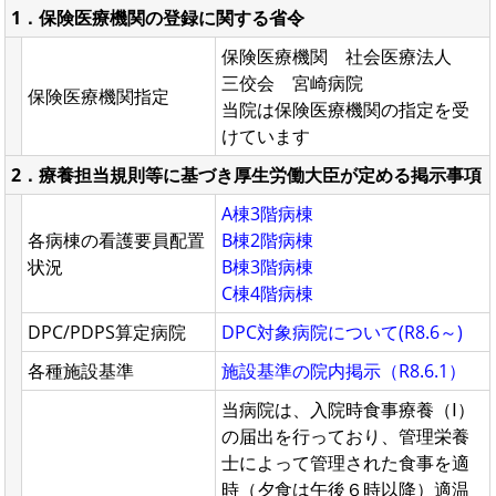
1．保険医療機関の登録に関する省令
保険医療機関 社会医療法人
三佼会 宮崎病院
保険医療機関指定
当院は保険医療機関の指定を受
けています
2．療養担当規則等に基づき厚生労働大臣が定める掲示事項
A棟3階病棟
各病棟の看護要員配置
B棟2階病棟
状況
B棟3階病棟
C棟4階病棟
DPC/PDPS算定病院
DPC対象病院について(R8.6～)
各種施設基準
施設基準の院内掲示（R8.6.1）
当病院は、入院時食事療養（Ⅰ）
の届出を行っており、管理栄養
士によって管理された食事を適
時（夕食は午後６時以降）適温