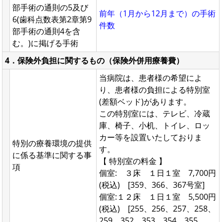
部手術の通則の5及び
前年（1月から12月まで）の手術
6(歯科点数表第2章第9
件数
部手術の通則4を含
む。)に掲げる手術
4．保険外負担に関するもの（保険外併用療養費）
当病院は、患者様の希望によ
り、患者様の負担による特別室
(差額ベッド)があります。
この特別室には、テレビ、冷蔵
庫、椅子、小机、トイレ、ロッ
カー等を設置いたしておりま
特別の療養環境の提供
す。
に係る基準に関する事
【 特別室の料金 】
項
個室: ３床 １日１室 7,700円
(税込) [359、366、367号室]
個室:１２床 １日１室 5,500円
(税込) [255、256、257、258、
259、352、353、354、355、