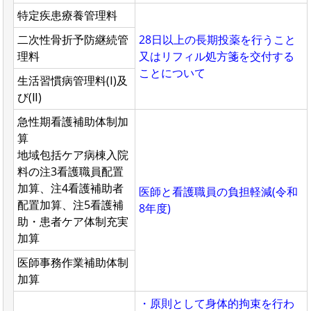
特定疾患療養管理料
二次性骨折予防継続管
28日以上の長期投薬を行うこと
理料
又はリフィル処方箋を交付する
ことについて
生活習慣病管理料(Ⅰ)及
び(Ⅱ)
急性期看護補助体制加
算
地域包括ケア病棟入院
料の注3看護職員配置
加算、注4看護補助者
医師と看護職員の負担軽減(令和
配置加算、注5看護補
8年度)
助・患者ケア体制充実
加算
医師事務作業補助体制
加算
・原則として身体的拘束を行わ