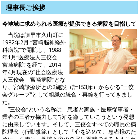
理事長ご挨拶
今地域に求められる医療が提供できる病院を目指して
当院は諫早市久山町に
1982年2月 “宮崎脳神経外
科病院”で開院し、1988
年1月“医療法人三佼会
宮崎病院”を経て、2014
年4月現在の“社会医療法
人三佼会 宮崎病院“とな
り、宮崎診療所との2施設（計153床）からなる“三佼
会グループ”として組織の統合・再編を行ってきまし
た。
“三佼会”という名称は、患者と家族・医療従事者・
業者の三者が協力して“病”を癒していこうという発想
に由来しています。そして、三佼会すべての職員の病
院理念（行動規範）として「心を込めて、患者様のた