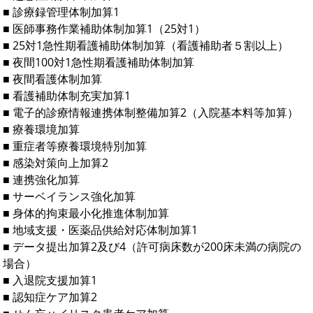
■ 診療録管理体制加算1
■ 医師事務作業補助体制加算1（25対1）
■ 25対1急性期看護補助体制加算（看護補助者５割以上）
■ 夜間100対1急性期看護補助体制加算
■ 夜間看護体制加算
■ 看護補助体制充実加算1
■ 電子的診療情報連携体制整備加算2（入院基本料等加算）
■ 療養環境加算
■ 重症者等療養環境特別加算
■ 感染対策向上加算2
■ 連携強化加算
■ サーベイランス強化加算
■ 身体的拘束最小化推進体制加算
■ 地域支援・医薬品供給対応体制加算1
■ データ提出加算2及び4（許可病床数が200床未満の病院の
場合）
■ 入退院支援加算1
■ 認知症ケア加算2