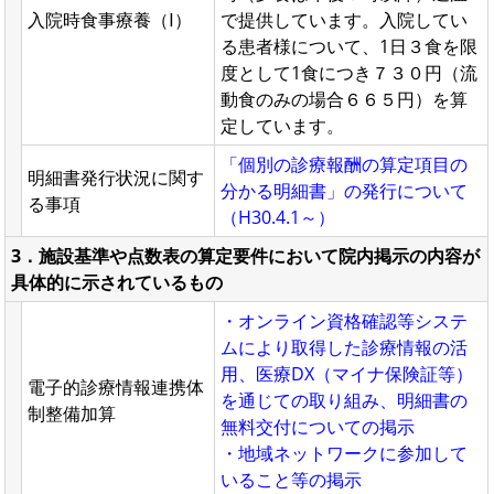
入院時食事療養（Ⅰ）
で提供しています。入院してい
る患者様について、1日３食を限
度として1食につき７３０円（流
動食のみの場合６６５円）を算
定しています。
「個別の診療報酬の算定項目の
明細書発行状況に関す
分かる明細書」の発行について
る事項
（H30.4.1～）
3．施設基準や点数表の算定要件において院内掲示の内容が
具体的に示されているもの
・オンライン資格確認等システ
ムにより取得した診療情報の活
用、医療DX（マイナ保険証等）
電子的診療情報連携体
を通じての取り組み、明細書の
制整備加算
無料交付についての掲示
・地域ネットワークに参加して
いること等の掲示