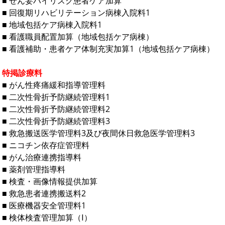
■ せん妄ハイリスク患者ケア加算
■ 回復期リハビリテーション病棟入院料1
■ 地域包括ケア病棟入院料1
■ 看護職員配置加算（地域包括ケア病棟）
■ 看護補助・患者ケア体制充実加算1（地域包括ケア病棟）
特掲診療料
■ がん性疼痛緩和指導管理料
■ 二次性骨折予防継続管理料1
■ 二次性骨折予防継続管理料2
■ 二次性骨折予防継続管理料3
■ 救急搬送医学管理料3及び夜間休日救急医学管理料3
■ ニコチン依存症管理料
■ がん治療連携指導料
■ 薬剤管理指導料
■ 検査・画像情報提供加算
■ 救急患者連携搬送料2
■ 医療機器安全管理料1
■ 検体検査管理加算（Ⅰ）