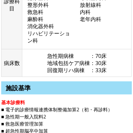
診療科
整形外科
放射線科
目
救急科
内科
麻酔科
老年内科
消化器外科
リハビリテーショ
ン科
急性期病棟 ：70床
病床数
地域包括ケア病棟：30床
回復期リハ病棟 ：33床
施設基準
基本診療料
■ 電子的診療情報連携体制整備加算2（初・再診料）
■ 急性期一般入院料2
■ 救急医療管理加算
■ 超急性期脳卒中加算