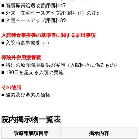
■ 看護職員処遇改善評価料47
■ 外来・在宅ベースアップ評価料（Ⅰ）の注5
■ 入院ベースアップ評価料89
入院時食事療養の基準等に関する届出事項
■ 入院時食事療養（Ⅰ）
保険外併用療養費
■ 特別の療養環境提供の実施（入院医療に係るもの）
■ 180日を超える入院の実施
その他届
■ 酸素及び窒素の価格
院内掲示物一覧表
診療報酬項目等
掲示内容